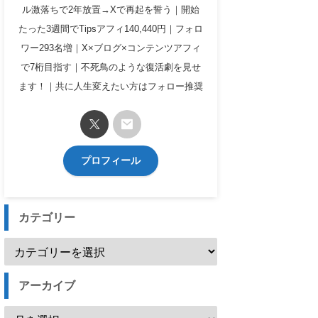
ル激落ちで2年放置→Xで再起を誓う｜開始
たった3週間でTipsアフィ140,440円｜フォロ
ワー293名増｜X×ブログ×コンテンツアフィ
で7桁目指す｜不死鳥のような復活劇を見せ
ます！｜共に人生変えたい方はフォロー推奨
プロフィール
カテゴリー
アーカイブ