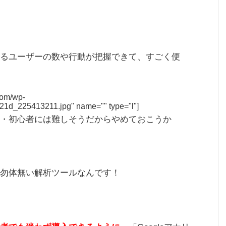
るユーザーの数や行動が把握できて、すごく便
.com/wp-
21d_225413211.jpg" name="" type="l"]
・初心者には難しそうだからやめておこうか
勿体無い解析ツールなんです！